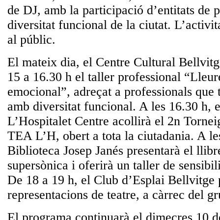
de DJ, amb la participació d’entitats de
diversitat funcional de la ciutat. L’activit
al públic.
El mateix dia, el Centre Cultural Bellvit
15 a 16.30 h el taller professional
“Lleure
emocional”
, adreçat a professionals que 
amb diversitat funcional. A les 16.30 h,
L’Hospitalet Centre acollirà el
2n Tornei
TEA L’H
, obert a tota la ciutadania. A le
Biblioteca Josep Janés presentarà
el llib
supersònica
i oferirà un
taller de sensibil
De 18 a 19 h, el Club d’Esplai Bellvitge 
representacions de teatre, a càrrec del g
El programa continuarà el
dimecres 10 