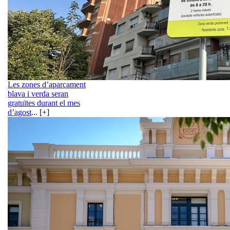
Les zones d’aparcament
blava i verda seran
gratuïtes durant el mes
d’agost
... [+]