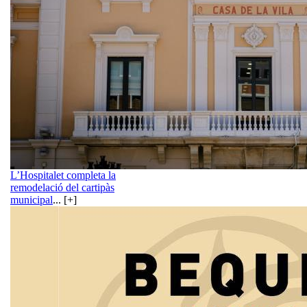
L’Hospitalet completa la
remodelació del cartipàs
municipal
... [+]