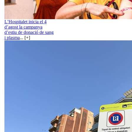
L’Hospitalet inicia el 4
d’agost la campanya
d’estiu de donació de sang
i plasma
... [+]