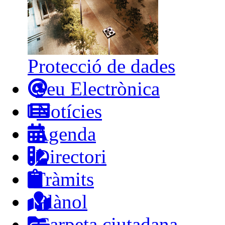
Protecció de dades
Seu Electrònica
Notícies
Agenda
Directori
Tràmits
Plànol
Carpeta ciutadana